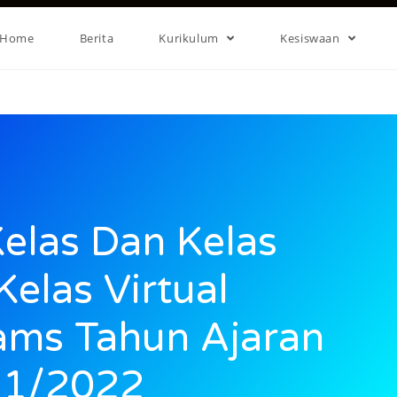
Home
Berita
Kurikulum
Kesiswaan
elas Dan Kelas
Kelas Virtual
ams Tahun Ajaran
1/2022