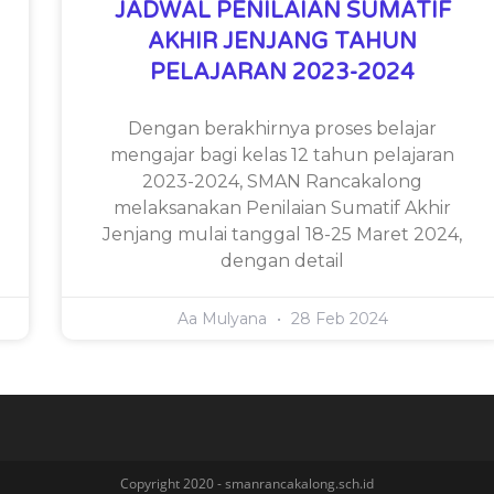
JADWAL PENILAIAN SUMATIF
AKHIR JENJANG TAHUN
PELAJARAN 2023-2024
Dengan berakhirnya proses belajar
mengajar bagi kelas 12 tahun pelajaran
2023-2024, SMAN Rancakalong
melaksanakan Penilaian Sumatif Akhir
Jenjang mulai tanggal 18-25 Maret 2024,
dengan detail
Aa Mulyana
28 Feb 2024
Copyright 2020 - smanrancakalong.sch.id