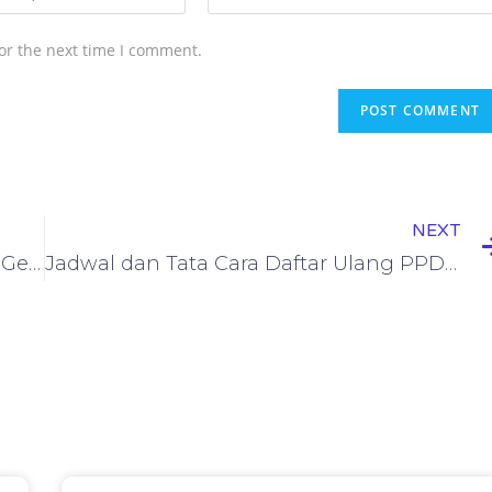
or the next time I comment.
NEXT
Jadwal Pembagian Raport Semester Genap Tahun Ajaran 2020-2021
Jadwal dan Tata Cara Daftar Ulang PPDB 2021 Tahap 2 SMAN Rancakalong