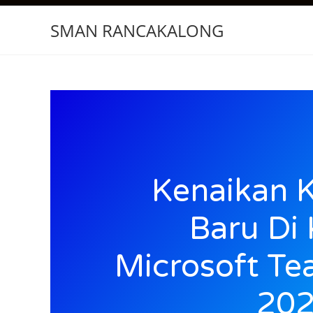
SMAN RANCAKALONG
Kenaikan K
Baru Di 
Microsoft Te
202