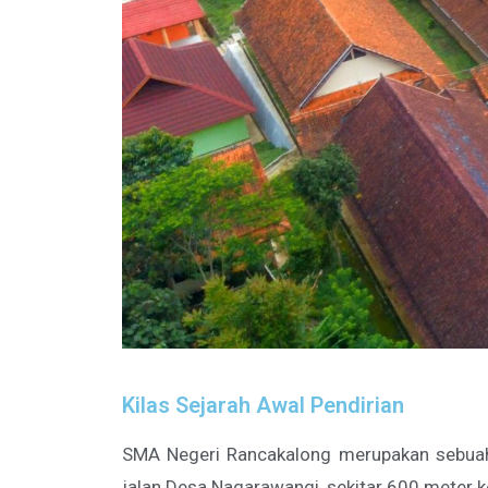
Kilas Sejarah Awal Pendirian
SMA Negeri Rancakalong merupakan sebuah 
jalan Desa Nagarawangi, sekitar 600 meter 